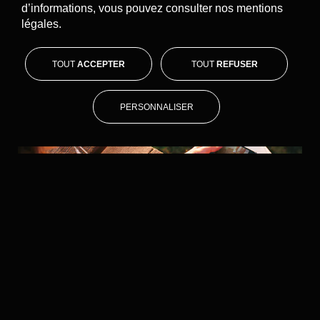
d’informations, vous pouvez consulter nos mentions
légales.
LINKEYS
Reinventing the co-optation model
TOUT
ACCEPTER
TOUT
REFUSER
PERSONNALISER
SFR
SFR
New e-commerce site = experience +