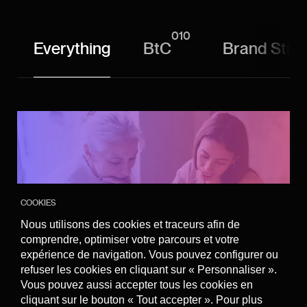
collectons
010
Ici, vous pouvez voir et personnaliser les informations que
Everything
BtC
Brand Stra
nous collectons sur vous
Cookies de performance et de mesure
d’audience
Nous recourons aux cookies de performance et
de mesure d’audience pour analyser la manière
dont vous utilisez le site internet
COOKIES
Nous utilisons des cookies et traceurs afin de
comprendre, optimiser votre parcours et votre
expérience de navigation. Vous pouvez configurer ou
refuser les cookies en cliquant sur « Personnaliser ».
Vous pouvez aussi accepter tous les cookies en
Linkeys
cliquant sur le bouton « Tout accepter ». Pour plus