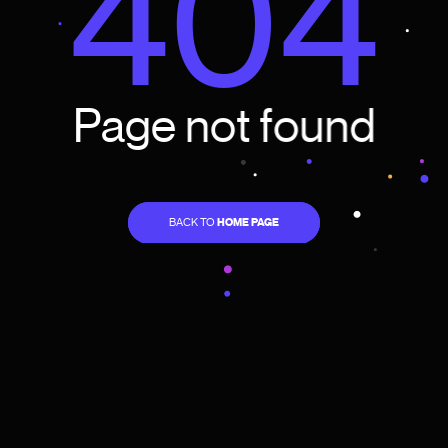
4
0
4
P
a
g
e
n
o
t
f
o
u
n
d
BACK TO
HOME PAGE