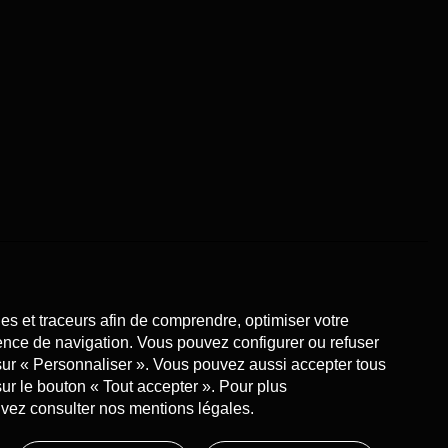
s que nous collectons
onnaliser les informations que nous collectons sur vous
erformance et de mesure d’audience
 aux cookies de performance et de mesure d’audience pour
ère dont vous utilisez le site internet
es et traceurs afin de comprendre, optimiser votre
ence de navigation. Vous pouvez configurer ou refuser
sur « Personnaliser ». Vous pouvez aussi accepter tous
sur le bouton « Tout accepter ». Pour plus
uvez consulter nos mentions légales.