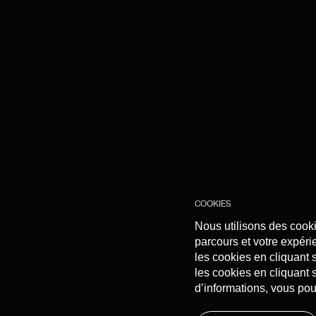
Les information
Ici, vous pouvez voir et pers
Cookies de p
Nous recourons
analyser la mani
COOKIES
Nous utilisons des cooki
parcours et votre expéri
les cookies en cliquant 
les cookies en cliquant 
d’informations, vous po