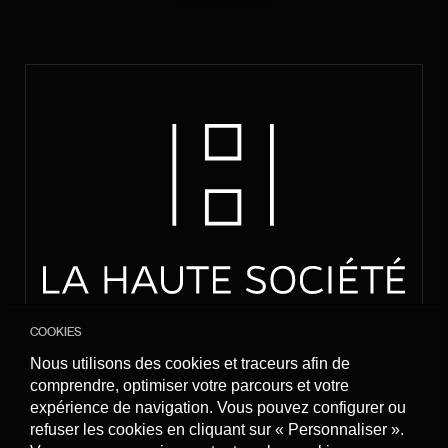
Les informations que nous
collectons
Ici, vous pouvez voir et personnaliser les informations que
nous collectons sur vous
Cookies de performance et de mesure
d’audience
Nous recourons aux cookies de performance et
de mesure d’audience pour analyser la manière
dont vous utilisez le site internet
COOKIES
Nous utilisons des cookies et traceurs afin de
comprendre, optimiser votre parcours et votre
expérience de navigation. Vous pouvez configurer ou
refuser les cookies en cliquant sur « Personnaliser ».