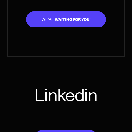
WE'RE
WAITING FOR YOU!
Linkedin