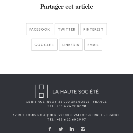
Partager cet article
FACEBOOK
TWITTER
PINTEREST
GOOGLE +
LINKEDIN
EMAIL
16 BIS RUE IRVOY, 38 000 GRENOBLE - FRANCE
TÉL : +33 4 76 92 07 98
17 RUE LOUIS ROUQUIER, 92300 LEVALLOIS-PERRET - FRANCE
TÉL : +33 6 12 60 29 97