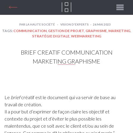
PAR
LA HAUTE SOCIÉTÉ
VISION D'EXPERTS
26 MAI 2023
TAGS:
COMMUNICATION
,
GESTION DE PROJET
,
GRAPHISME
,
MARKETING
,
STRATÉGIE DIGITALE
,
WEBMARKETING
BRIEF CREATIF COMMUNICATION
MARKETING GRAPHISME
Le
brief
créatif est le document qui va servir de base au
travail de création.
Il a pour but d’exprimer de façon claire les objectif et
contexte du projet et d’éviter le plus possible les
malentendus, que ce soit avec le client et/ou au sein de
l’agence.
Car comme le dit le philosophe au pied marin “