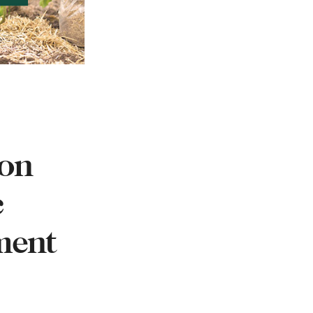
son
c
ement