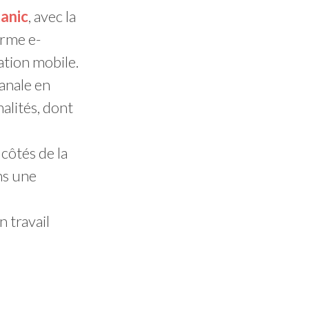
anic
, avec la
orme e-
ation mobile.
canale en
alités, dont
côtés de la
ns une
 travail