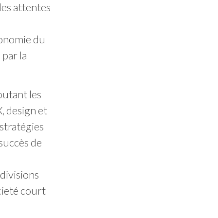
les attentes
rgonomie du
 par la
outant les
, design et
stratégies
 succès de
divisions
cieté court