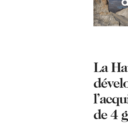
La Ha
dével
l’acqu
de 4 