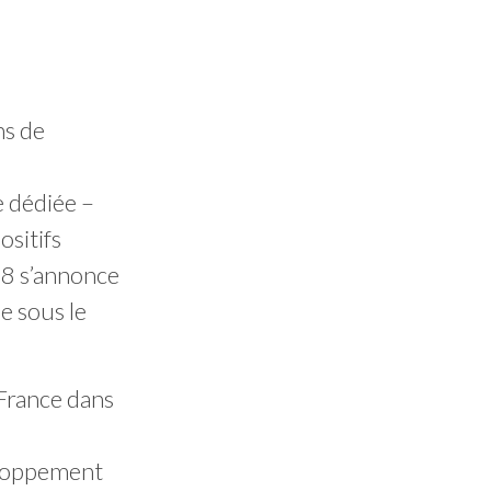
ns de
e dédiée –
ositifs
18 s’annonce
e sous le
France dans
.
veloppement