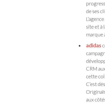
progress
de ses cl
L’agence
site et à
marque à 
adidas
c
campagne
développ
CRM aux 
cette col
C’est dés
Original
aux côté