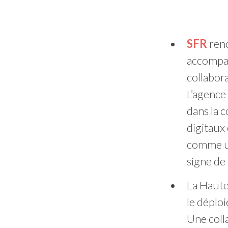
SFR
reno
accompag
collabor
L’agence
dans la c
digitaux
comme un
signe de 
La Haut
le déplo
Une coll