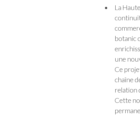
La Haute
continui
commerce
botanic c
enrichis
une nouv
Ce proje
chaîne d
relation 
Cette no
permanen