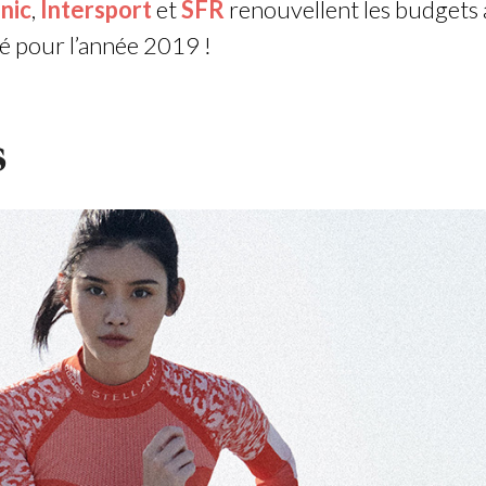
nic
,
Intersport
et
SFR
renouvellent les budgets 
é pour l’année 2019 !
s